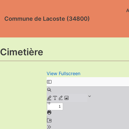
A
Aller
Commune de Lacoste (34800)
au
contenu
Cimetière
View Fullscreen